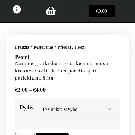
€
0.00
Pradžia
Restoranas
Priedai
/
/
/ Psomi
Psomi
Naminė graikiška duona kepama mūsų
krosnyse kelis kartus per dieną ir
patiekiama šilta.
€
2.00
–
€
4.00
Dydis