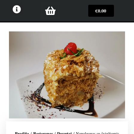
€
0.00
Pradžia
Restoranas
Desertai
/
/
/ Napoleonas su šviežiomis