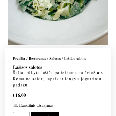
Pradžia
Restoranas
Salotos
/
/
/ Lašišos salotos
Lašišos salotos
Šaltai rūkyta lašiša patiekiama su šviežiais
Romaine salotų lapais ir lengvu jogurtiniu
padažu.
€
16.00
Tik Išankstinis užsakymas