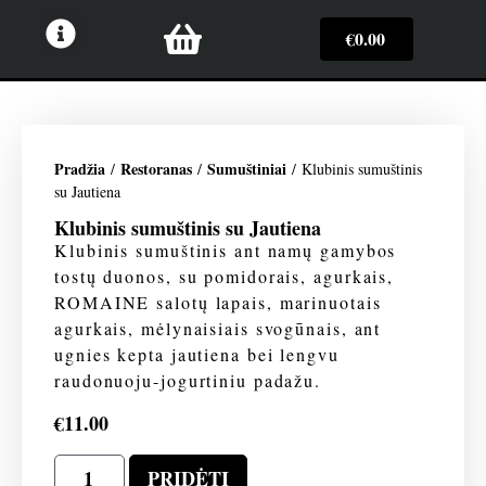
€
0.00
Pradžia
Restoranas
Sumuštiniai
/
/
/ Klubinis sumuštinis
su Jautiena
Klubinis sumuštinis su Jautiena
Klubinis sumuštinis ant namų gamybos
tostų duonos, su pomidorais, agurkais,
ROMAINE salotų lapais, marinuotais
agurkais, mėlynaisiais svogūnais, ant
ugnies kepta jautiena bei lengvu
raudonuoju-jogurtiniu padažu.
€
11.00
PRIDĖTI