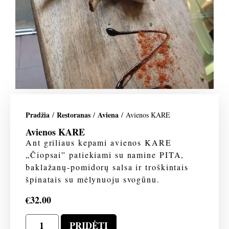
Pradžia
Restoranas
Aviena
/
/
/ Avienos KARE
Avienos KARE
Ant griliaus kepami avienos KARE
„Čiopsai” patiekiami su namine PITA,
baklažanų-pomidorų salsa ir troškintais
špinatais su mėlynuoju svogūnu.
€
32.00
PRIDĖTI