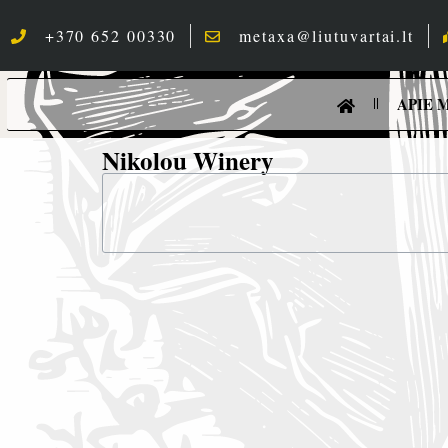
+370 652 00330
metaxa@liutuvartai.lt
APIE 
Nikolou Winery