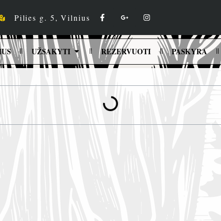
Pilies g. 5, Vilnius
MUS
UŽSAKYTI
REZERVUOTI
PASKYRA